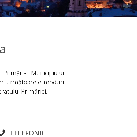
ia
i Primăria Municipiului
lor următoarele moduri
eratului Primăriei.
TELEFONIC