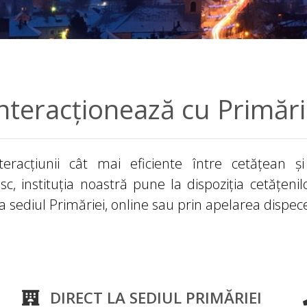
nteracționează cu Primăr
nteracțiunii cât mai eficiente între cetățean ș
, instituția noastră pune la dispoziția cetățeni
la sediul Primăriei, online sau prin apelarea dispec
DIRECT LA SEDIUL PRIMĂRIEI