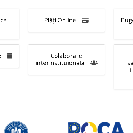
ice
Plăți Online
Buge
e
Colaborare
interinstituionala
sa
i