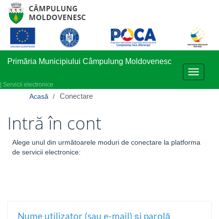
Primăria Municipiului Câmpulung Moldovenesc
Toggle
navigati
| Servicii electronice
Conectare
Acasă
Intră în cont
Alege unul din următoarele moduri de conectare la platforma
de servicii electronice:
Nume utilizator (sau e-mail) și parolă